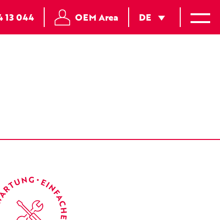
DE
4 13 044
OEM Area